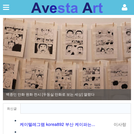
백종민 만화 원화 전시 [두둥실 만화로 보는 세상] 열렸다
최신글
케이텔레그램 korea892 부산 케이파는...
이사랑