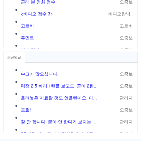
근래 본 영화 점수
오줌보
<비디오 점수 3>
비디오탐닉..
고르비
고르비
휴민트
오줌보
러브 달바
오줌보
최신댓글
[음악] 마이클 잭슨 - Another Part of Me
동시성
수고가 많으십니다.
오줌보
평점 2.5 짜리 1탄을 보고도, 굳이 2탄...
오줌보
올려놓은 자료랄 것도 없을텐데요, 아...
관리자
포효!
오줌보
잘 안 합니다. 굳이 안 한다기 보다는 ...
관리자
2월 4일 까지 전시 예정이었으나, 1월 ...
관리자