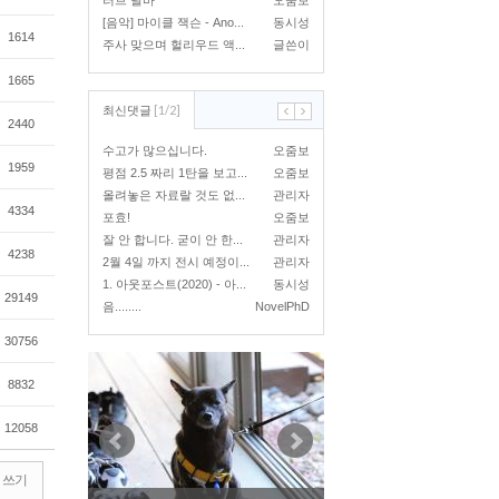
러브 달바
오줌보
[음악] 마이클 잭슨 - Ano...
동시성
1614
주사 맞으며 헐리우드 액...
글쓴이
1665
[
1
/
2
]
최신댓글
2440
수고가 많으십니다.
오줌보
1959
평점 2.5 짜리 1탄을 보고...
오줌보
올려놓은 자료랄 것도 없...
관리자
4334
포효!
오줌보
잘 안 합니다. 굳이 안 한...
관리자
4238
2월 4일 까지 전시 예정이...
관리자
1. 아웃포스트(2020) - 아...
동시성
29149
음........
NovelPhD
30756
8832
12058
쓰기