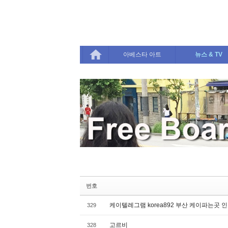
Sketchbook5, 스케치북5
Sketchbook5, 스케치북5
아베스타 아트
뉴스 & TV
번호
케이텔레그램 korea892 부산 케이파는곳 인
329
고르비
328