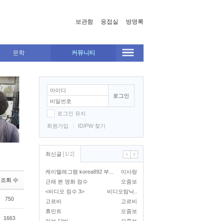
보관함
응접실
방명록
문학
커뮤니티
로그인
로그인 유지
회원가입
|
ID/PW 찾기
[
1
/
2
]
최신글
케이텔레그램 korea892 부...
이사랑
조회 수
근래 본 영화 점수
오줌보
<비디오 점수 3>
비디오탐닉..
750
고르비
고르비
휴민트
오줌보
1663