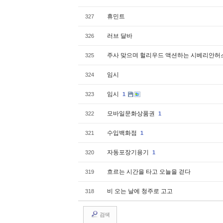
휴민트
327
러브 달바
326
주사 맞으며 헐리우드 액션하는 시베리안
325
임시
324
임시
323
1
모바일문화상품권
322
1
수입백화점
321
1
자동포장기용기
320
1
흐르는 시간을 타고 오늘을 걷다
319
비 오는 날에 청주로 고고
318
검색