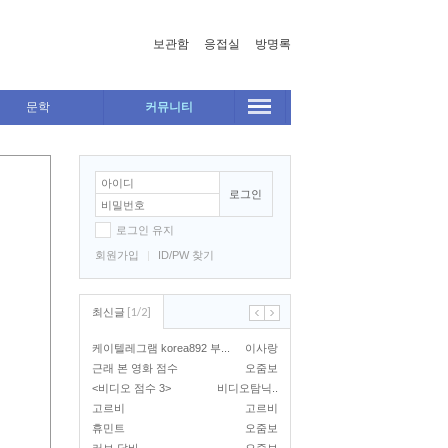
보관함
응접실
방명록
문학
커뮤니티
로그인
로그인 유지
회원가입
|
ID/PW 찾기
[
1
/
2
]
최신글
케이텔레그램 korea892 부...
이사랑
근래 본 영화 점수
오줌보
<비디오 점수 3>
비디오탐닉..
고르비
고르비
휴민트
오줌보