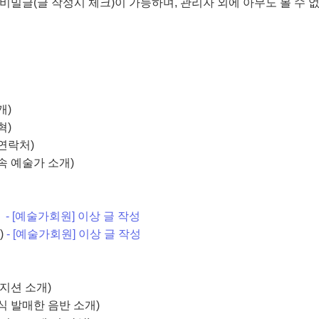
'은 비밀글(글 작성시 체크)이 가능하며, 관리자 외에 아무도 볼 수 
검은색 거실
캄툴린포체께 가피 받은
개)
혁)
연락처)
속 예술가 소개)
)
- [예술가회원] 이상 글 작성
)
- [예술가회원] 이상 글 작성
지션 소개)
식 발매한 음반 소개)