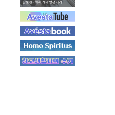
없
 제리
바로 먹을 수 있는 햄들
하몽