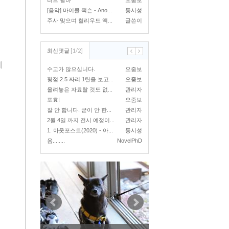
러브 달바
오줌보
[음악] 마이클 잭슨 - Ano...
동시성
주사 맞으며 헐리우드 액...
글쓴이
[
1
/
2
]
최신댓글
예
수고가 많으십니다.
오줌보
평점 2.5 짜리 1탄을 보고...
오줌보
올려놓은 자료랄 것도 없...
관리자
포효!
오줌보
잘 안 합니다. 굳이 안 한...
관리자
2월 4일 까지 전시 예정이...
관리자
1. 아웃포스트(2020) - 아...
동시성
음........
NovelPhD