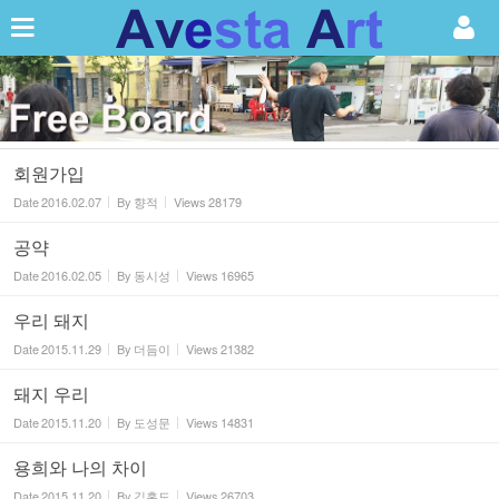
Sketchbook5, 스케치북5
회원가입
Date
2016.02.07
By
향적
Views
28179
Sketchbook5, 스케치북5
공약
Date
2016.02.05
By
동시성
Views
16965
우리 돼지
Date
2015.11.29
By
더듬이
Views
21382
돼지 우리
Date
2015.11.20
By
도성문
Views
14831
용희와 나의 차이
Date
2015.11.20
By
김홍도
Views
26703