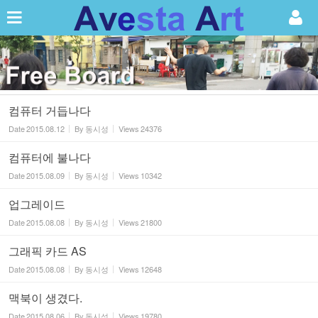
Sketchbook5, 스케치북5
컴퓨터 거듭나다
Date
2015.08.12
By
동시성
Views
24376
Sketchbook5, 스케치북5
컴퓨터에 불나다
Date
2015.08.09
By
동시성
Views
10342
업그레이드
Date
2015.08.08
By
동시성
Views
21800
그래픽 카드 AS
Date
2015.08.08
By
동시성
Views
12648
맥북이 생겼다.
Date
2015.08.06
By
동시성
Views
19780