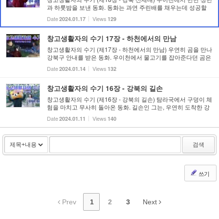
과 하룻밤을 보낸 동화. 동화는 과연 주린배를 채우는데 성공할
수 있을까... 각본 감독 - 동시성, 비선형 촬영 - 동시성 편집 - 동시
Date
Views
2024.01.17
129
성, 비선형 출연 - 김동화, 이성민, 진미영, 이동팔 후원 -...
창고생활자의 수기 17장 - 하천에서의 만남
창고생활자의 수기 (제17장 - 하천에서의 만남) 우연히 곰을 만나
강북구 안내를 받은 동화. 우이천에서 물고기를 잡아준다던 곰은
떠나 버리고 동화에게 어떤 새로운 만남이 기다리고 있을까? 각
Date
Views
2024.01.14
132
본 감독 - 동시성, 비선형 촬영 - 동시성 편집 - 동시성, 비선...
창고생활자의 수기 16장 - 강북의 길손
창고생활자의 수기 (제16장 - 강북의 길손) 탐라국에서 구덩이 체
험을 마치고 무사히 돌아온 동화. 길손인 그는, 우연히 도착한 강
북구에서 어떤 체험을 이어가게 될까... 각본 감독 - 동시성, 비선
Date
Views
2024.01.11
140
형 촬영 - 동시성 편집 - 동시성, 비선형 출연 - 김동화, 리...
검색
쓰기
Prev
1
2
3
Next