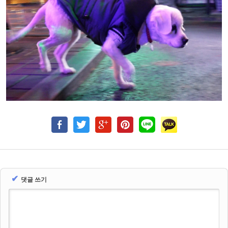
✔
댓글 쓰기