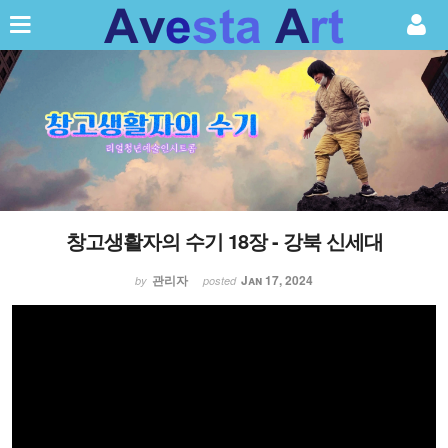
Sketchbook5, 스케치북5
Sketchbook5, 스케치북5
창고생활자의 수기 18장 - 강북 신세대
관리자
Jan 17, 2024
by
posted