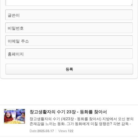
글쓴이
비밀번호
이메일 주소
홈페이지
창고생활자의 수기 23장 - 동화를 찾아서
창고생활자의 수기 (제23장 - 동화를 찾아서) 지방에서 오신 분의
존재감을 느끼는 동화. 그가 동화에게 미칠 영향은? 각본 감독 -
동시성, 비선형 촬영 - 동시성, 비선형, 백종민 편집 - 동시성, 비선
Date
Views
2025.03.17
122
형 출연 - 김동화, 동시성, 비선형, 진미영, 이동팔 후원 ...