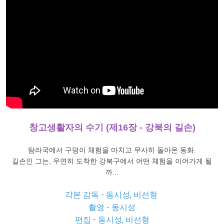
창고생활자의 수기 (제16장 - 강북의 길손)
탐라국에서 구덩이 체험을 마치고 무사히 돌아온 동화.
길손인 그는, 우연히 도착한 강북구에서 어떤 체험을 이어가게 될
까...
각본 감독 - 동시성, 비선형 
촬영 - 동시성
편집 - 동시성, 비선형