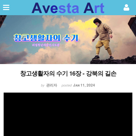
Sketchbook5, 스케치북5
Sketchbook5, 스케치북5
창고생활자의 수기 16장 - 강북의 길손
관리자
Jan 11, 2024
by
posted