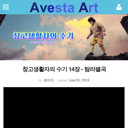
Sketchbook5, 스케치북5
Sketchbook5, 스케치북5
창고생활자의 수기 14장 - 탐라별곡
관리자
Jan 05, 2024
by
posted