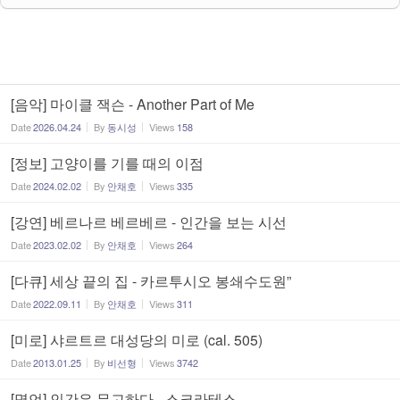
[음악] 마이클 잭슨 - Another Part of Me
Date
2026.04.24
By
동시성
Views
158
[정보] 고양이를 기를 때의 이점
Date
2024.02.02
By
안채호
Views
335
[강연] 베르나르 베르베르 - 인간을 보는 시선
Date
2023.02.02
By
안채호
Views
264
[다큐] 세상 끝의 집 - 카르투시오 봉쇄수도원”
Date
2022.09.11
By
안채호
Views
311
[미로] 샤르트르 대성당의 미로 (cal. 505)
Date
2013.01.25
By
비선형
Views
3742
[명언] 인간은 무고하다 - 스크라테스