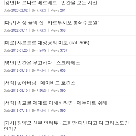
[강연] 베르나르 베르베르 - 인간을 보는 시선
Date
2023.02.02
By
안채호
Views
261
[다큐] 세상 끝의 집 - 카르투시오 봉쇄수도원”
Date
2022.09.11
By
안채호
Views
308
[미로] 샤르트르 대성당의 미로 (cal. 505)
Date
2013.01.25
By
비선형
Views
3737
[명언] 인간은 무고하다 - 스크라테스
Date
2018.09.18
By
동시성
Views
656
[서적] 놓아버림 - 데이비드 호킨스
Date
2018.08.10
By
김동화
Views
590
[서적] 종교를 제대로 이해하려면 - 에두아르 쉬레
Date
2018.07.18
By
동시성
Views
595
[기사] 정양모 신부 인터뷰 - 교회만 다닌다고 다 그리스도인
인가?