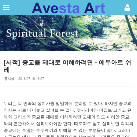
Sketchbook5, 스케치북5
Sketchbook5, 스케치북5
[서적] 종교를 제대로 이해하려면 - 에두아르 쉬
레
동시성
2018.07.18 16:07
우리는 각 민족의 정치사를 엄밀하게 분리할 수 있다. 하지만 종교의
역사는 서로 떼어놓고 살펴볼 수 없다. 앗시리아와 이집트 그리고 유
태와 그리스의 종교를 제대로 이해하려면 고대의 인도-아리안 종교
와의 연관하에서 살펴보아야만 한다. 따로따로 놓고 살펴보면 각각의
종교에는 수많은 수수께끼와 이해할 수 없는 부분들이 많다. 그러나
조금높은 데서 그 종교들을 총체적으로 살펴보면, 그것들은 종교의