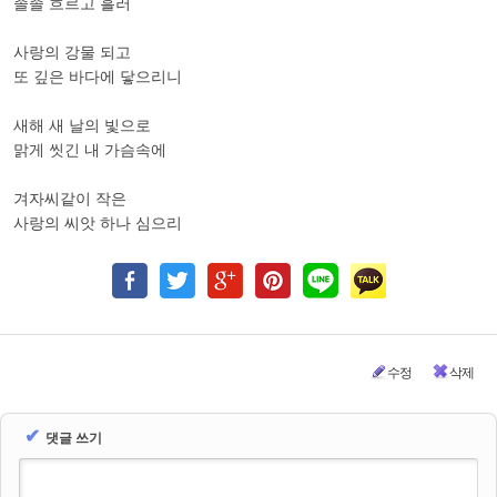
졸졸 흐르고 흘러
사랑의 강물 되고
또 깊은 바다에 닿으리니
새해 새 날의 빛으로
맑게 씻긴 내 가슴속에
겨자씨같이 작은
사랑의 씨앗 하나 심으리
수정
삭제
✔
댓글 쓰기