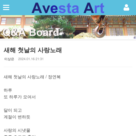
Sketchbook5, 스케치북5
새해 첫날의 사랑노래
Sketchbook5, 스케치북5
이상은
2024.01.16 21:31
새해 첫날의 사랑노래 / 정연복
하루
또 하루가 모여서
달이 되고
계절이 변하듯
사랑의 시냇물