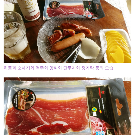
하몽과 소세지와 맥주와 양파와 단무지와 젓가락 등의 모습