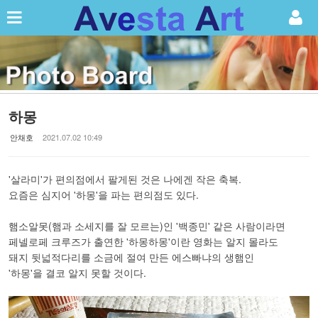
Sketchbook5, 스케치북5
하몽
Sketchbook5, 스케치북5
안채호
2021.07.02 10:49
'살라미'가 편의점에서 팔게된 것은 나에겐 작은 축복.
요즘은 심지어 '하몽'을 파는 편의점도 있다.
햄소알못(햄과 소세지를 잘 모르는)인 '백종민' 같은 사람이라면
페넬로페 크루즈가 출연한 '하몽하몽'이란 영화는 알지 몰라도
돼지 뒷넓적다리를 소금에 절여 만든 에스빠냐의 생햄인
'하몽'을 결코 알지 못할 것이다.