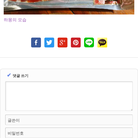
하몽의 모습
✔
댓글 쓰기
글쓴이
비밀번호