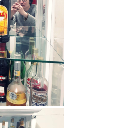
검은색 거실
캄툴린포체께 가피 받은