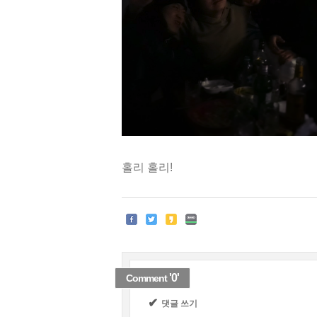
홀리 홀리!
'0'
Comment
✔
댓글 쓰기