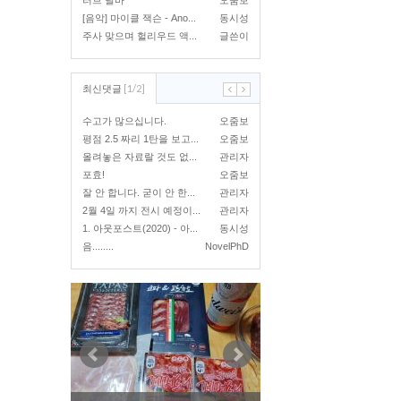
러브 달바
오줌보
[음악] 마이클 잭슨 - Ano...
동시성
주사 맞으며 헐리우드 액...
글쓴이
[
1
/
2
]
최신댓글
수고가 많으십니다.
오줌보
평점 2.5 짜리 1탄을 보고...
오줌보
올려놓은 자료랄 것도 없...
관리자
포효!
오줌보
잘 안 합니다. 굳이 안 한...
관리자
2월 4일 까지 전시 예정이...
관리자
1. 아웃포스트(2020) - 아...
동시성
음........
NovelPhD