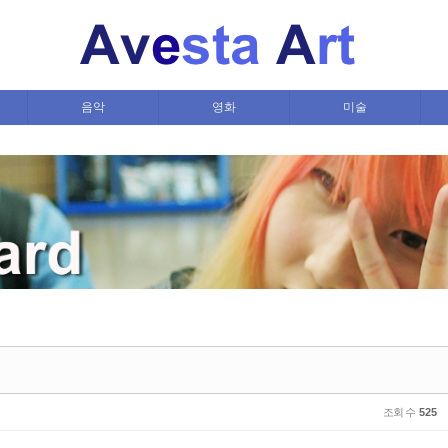
음악
영화
미술
조회 수
525