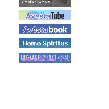
 제리
바로 먹을 수 있는 햄들
하몽