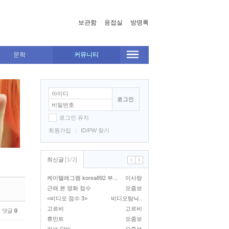
보관함
응접실
방명록
문학
커뮤니티
로그인
로그인 유지
회원가입
|
ID/PW 찾기
[
1
/
2
]
최신글
케이텔레그램 korea892 부...
이사랑
근래 본 영화 점수
오줌보
<비디오 점수 3>
비디오탐닉..
고르비
고르비
댓글
0
휴민트
오줌보