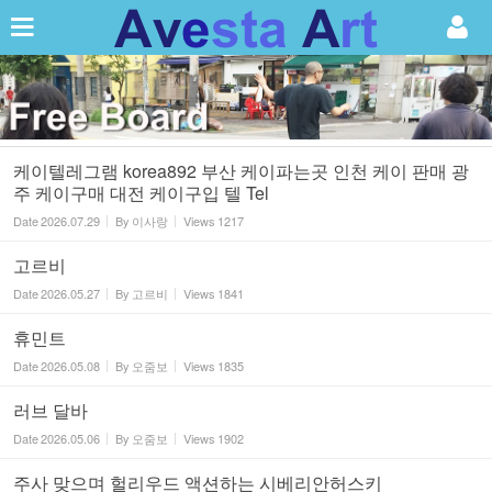
Sketchbook5, 스케치북5
케이텔레그램 korea892 부산 케이파는곳 인천 케이 판매 광
주 케이구매 대전 케이구입 텔 Tel
Sketchbook5, 스케치북5
Date
2026.07.29
By
이사랑
Views
1217
고르비
Date
2026.05.27
By
고르비
Views
1841
휴민트
Date
2026.05.08
By
오줌보
Views
1835
러브 달바
Date
2026.05.06
By
오줌보
Views
1902
주사 맞으며 헐리우드 액션하는 시베리안허스키