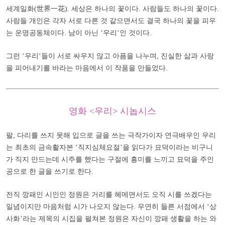
세계일화(
世界一花
). 세상은 하나의 꽃이다. 사람들도 하나의 꽃이다.
사람들 개인은 각자 서로 다른 것 같으면서도 결국 하나의 꽃을 피우
는 운명공동체이다. 남이 아닌
‘
우리
‘
인 것이다.
그런
‘
우리
‘
들이 서로 싸우지 않고 아픔을 나누며, 진실한 삶과 사랑
을 피어내기를 바라는 마음에서 이 작품을 만들었다.
영화 <우리> 시놉시스
팔, 다리를 쓰지 못해 입으로 글을 쓰는 극작가이자 연극배우인 우리
는 최초의 금속활자본
‘
직지심체요절
’
을 읽다가 묘덕이라는 비구니
가 직지 만드는데 시주를 했다는 구절에 흥미를 느끼고 묘덕을 주인
공으로 한 글을 쓰기로 한다.
전직 깡패인 시인인 정원은 거리를 헤메면서도 오직 시를 쓰겠다는
일념이지만 마음처럼 시가 나오지 않는다. 우연히 들른 서점에서
‘
상
사화
’
라는 제목의 시집을 펼쳐본 정원은 자신이 깡패 생활을 하는 와