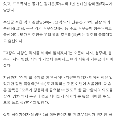
았고, 프로듀서는 동기인 김기훈(52)씨와 1년 선배인 황의권(53)씨가
맡았다.
주인공 석찬 역의 김광영(48)씨, 묘덕 역의 권유진(29)씨, 달잠 역의
홍진웅(52)씨, 동규 역의 배우진(34)씨 등 주요 배우들이 청주대학교
출신이며, 또다른 주인공 우리 역의 조우리(36)씨는 청주의 충북대학
교 출신이다.
“
고장의 자랑인 직지를 세계에 알리겠다
“
는 소문이 나자, 청주대, 충
북대, 지역 병원, 지역의 기업체 등에서도 여러 지원과 기부금이 이어
졌다.
지금까지
‘
직지
’
를 주제로 한 연극이나 다큐멘터리가 제작된 적은 있
었지만 장편 극영화(93min)로 제작되는 것은 이번이 처음인데, 채승
훈 감독은
“
모두가 평등하게 공유할 수 있도록 한 금속활자의 의도를
살려, 영화 역시 누구나 쉽고 재미있게 직지의 본 뜻을 이해할 수 있
도록 돕고 싶었다
”
고 말한다.
실제 극작가이자 뇌병변 1급 장애인이기도 한 조우리씨가 연기한 극