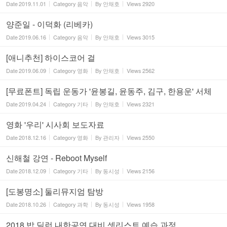
Date
2019.11.01
Category
음악
By
안채호
Views
2920
양준일 - 이덕화 (리베카)
Date
2019.06.16
Category
음악
By
안채호
Views
3015
[애니추천] 하이스코어 걸
Date
2019.06.09
Category
영화
By
안채호
Views
2562
[무료폰트] 독립 운동가 '윤봉길, 윤동주, 김구, 한용운' 서체
Date
2019.04.24
Category
기타
By
안채호
Views
2321
영화 '우리' 시사회 보도자료
Date
2018.12.16
Category
영화
By
관리자
Views
2550
신해철 강연 - Reboot Myself
Date
2018.12.09
Category
기타
By
동시성
Views
2156
[도봉명소] 둘리뮤지엄 탐방
Date
2018.10.26
Category
과학
By
동시성
Views
1958
2018 밥 딜런 내한공연 대비 셋리스트 예습 과정