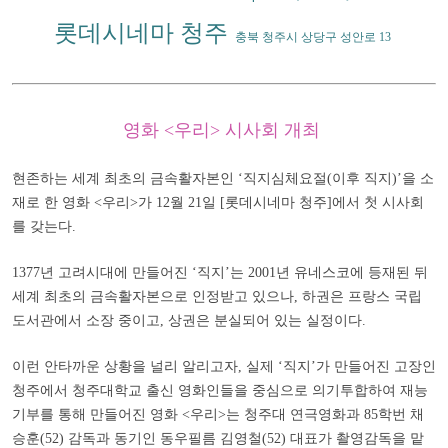
롯데시네마 청주
충북 청주시 상당구 성안로 13
영화 <우리> 시사회 개최
현존하는 세계 최초의 금속활자본인
‘
직지심체요절(이후 직지)
’
을 소
재로 한 영화 <우리>가 12월 21일 [롯데시네마 청주]에서 첫 시사회
를 갖는다.
1377년 고려시대에 만들어진
‘
직지
’
는 2001년 유네스코에 등재된 뒤
세계 최초의 금속활자본으로 인정받고 있으나, 하권은 프랑스 국립
도서관에서 소장 중이고, 상권은 분실되어 있는 실정이다.
이런 안타까운 상황을 널리 알리고자, 실제
‘
직지
’
가 만들어진 고장인
청주에서 청주대학교 출신 영화인들을 중심으로 의기투합하여 재능
기부를 통해 만들어진 영화 <우리>는 청주대 연극영화과 85학번 채
승훈(52) 감독과 동기인 동우필름 김영철(52) 대표가 촬영감독을 맡