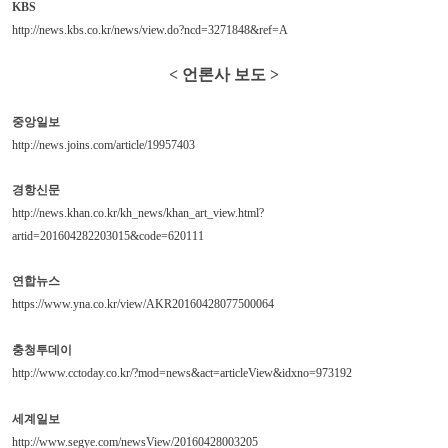
KBS
http://news.kbs.co.kr/news/view.do?ncd=3271848&ref=A
< 언론사 보도 >
중앙일보
http://news.joins.com/article/19957403
경항신문
http://news.khan.co.kr/kh_news/khan_art_view.html?
artid=201604282203015&code=620111
연합뉴스
https://www.yna.co.kr/view/AKR20160428077500064
충청투데이
http://www.cctoday.co.kr/?mod=news&act=articleView&idxno=973192
세계일보
http://www.segye.com/newsView/20160428003205