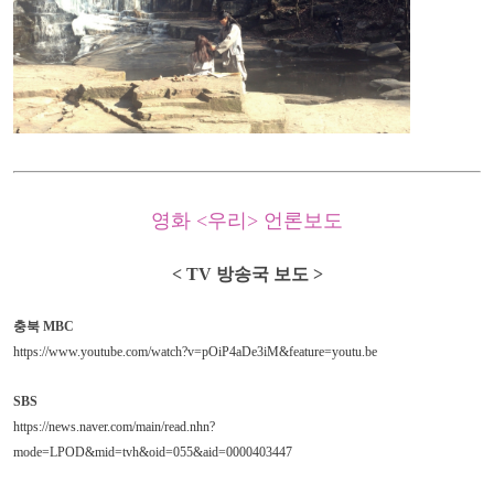
영화 <우리> 언론보도
< TV 방송국 보도 >
충북 MBC
https://www.youtube.com/watch?v=pOiP4aDe3iM&feature=youtu.be
SBS
https://news.naver.com/main/read.nhn?
mode=LPOD&mid=tvh&oid=055&aid=0000403447