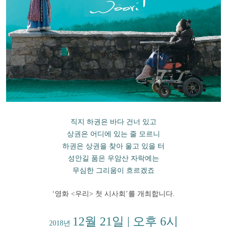
직지 하권은 바다 건너 있고
상권은 어디에 있는 줄 모르니
하권은 상권을 찾아 울고 있을 터
성안길 품은 우암산 자락에는
무심한 그리움이 흐르겠죠
‘
영화 <우리> 첫 시사회
’
를 개최합니다.
12월 21일 | 오후 6시
2018년