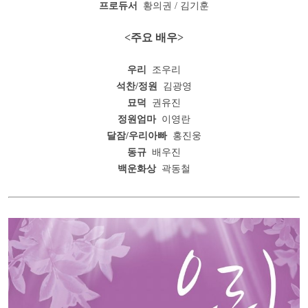
프로듀서
황의권 / 김기훈
<주요 배우>
우리
조우리
석찬/정원
김광영
묘덕
권유진
정원엄마
이영란
달잠/우리아빠
홍진웅
동규
배우진
백운화상
곽동철