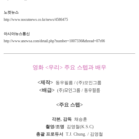
노컷뉴스
http://www.nocutnews.co.kr/news/4586475
아시아뉴스통신
http://www.anewsa.com/detail.php?number=1007336&thread=07r06
영화 <우리> 주요 스텝과 배우
<제작>
동우필름 / (주)모인그룹
<배급>
(주)모인그룹 / 동우필름
<주요 스텝>
각본, 감독
채승훈
촬영/조명
김영철(K.S.C)
총괄 프로듀서
T.J. Chung. / 김영철