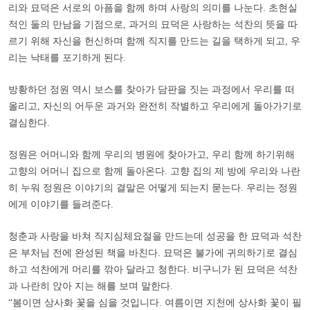
리와 묘덕은 서로의 아픔을 함께 하며 사랑의 의미를 나눈다. 초현실
적인 둘의 만남을 기점으로, 과거의 묘덕은 사랑하는 석찬의 뜻을 따
르기 위해 자신을 헌신하며 함께 직지를 만드는 길을 택하게 되고, 우
리는 낙태를 포기하게 된다.
방황하던 정원 역시 보스를 찾아가 담판을 짓는 과정에서 우리를 떠
올리고, 자신의 어두운 과거와 완전히 작별하고 우리에게 돌아가기로
결심한다.
정원은 어머니와 함께 우리의 병원에 찾아가고, 우리 함께 하기위해
고향의 어머니 집으로 함께 돌아온다. 고향 집의 제 방에 우리와 나란
히 누워 정원은 이야기의 결말은 어떻게 되는지 묻는다. 우리는 정원
에게 이야기를 들려준다.
청춘과 사랑을 바쳐 직지심체요절을 만드는데 성공을 한 묘덕과 석찬
은 부처님 전에 완성된 책을 바친다. 묘덕은 불가에 귀의하기로 결심
하고 석찬에게 머리를 깎아 달라고 청한다. 비구니가 된 묘덕은 석찬
과 나란히 앉아 지는 해를 보며 말한다.
“
봄이면 상사화 꽃을 심을 것입니다. 여름이면 지천에 상사화 꽃이 필