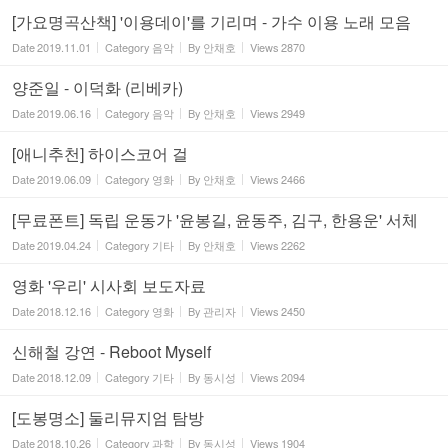
[가요명곡산책] '이용데이'를 기리며 - 가수 이용 노래 모음
Date
2019.11.01
Category
음악
By
안채호
Views
2870
양준일 - 이덕화 (리베카)
Date
2019.06.16
Category
음악
By
안채호
Views
2949
[애니추천] 하이스코어 걸
Date
2019.06.09
Category
영화
By
안채호
Views
2466
[무료폰트] 독립 운동가 '윤봉길, 윤동주, 김구, 한용운' 서체
Date
2019.04.24
Category
기타
By
안채호
Views
2262
영화 '우리' 시사회 보도자료
Date
2018.12.16
Category
영화
By
관리자
Views
2450
신해철 강연 - Reboot Myself
Date
2018.12.09
Category
기타
By
동시성
Views
2094
[도봉명소] 둘리뮤지엄 탐방
Date
2018.10.26
Category
과학
By
동시성
Views
1904