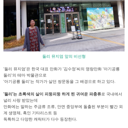
둘리 뮤지엄 앞의 비선형
'둘리 뮤지엄'은 한국 대표 만화가 '김수정'씨의 명랑만화 '아기공룡
둘리'의 테마 박물관으로
'아기공룡 둘리'는 작가가 살던 쌍문동을 그 배경으로 하고 있다.
'둘리'는 초록색의 살이 피둥피둥 하게 찐 귀여운 파충류
로 국내에서
널리 사랑 받았는데
만화에는 말하는 주금류 조류, 안면 중앙부에 돌출된 부분이 빨간 외
계 생명체, 흑인 기타리스트 등
독특하고 다양한 캐릭터가 다수 등장한다.