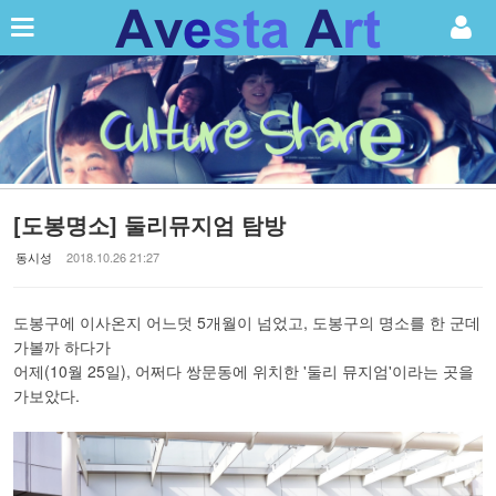
Sketchbook5, 스케치북5
Sketchbook5, 스케치북5
[도봉명소] 둘리뮤지엄 탐방
동시성
2018.10.26 21:27
도봉구에 이사온지 어느덧 5개월이 넘었고, 도봉구의 명소를 한 군데
가볼까 하다가
어제(10월 25일), 어쩌다 쌍문동에 위치한 '둘리 뮤지엄'이라는 곳을
가보았다.