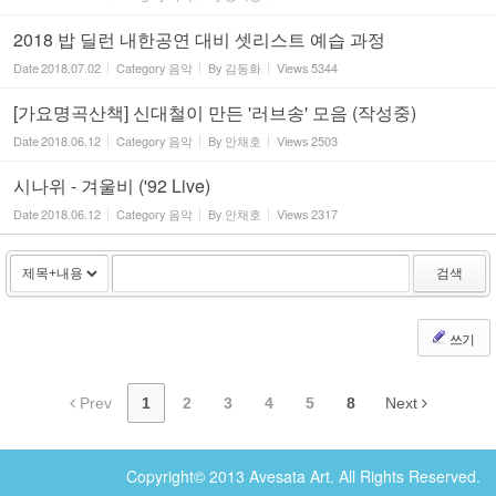
2018 밥 딜런 내한공연 대비 셋리스트 예습 과정
Date
2018.07.02
Category
음악
By
김동화
Views
5344
[가요명곡산책] 신대철이 만든 '러브송' 모음 (작성중)
Date
2018.06.12
Category
음악
By
안채호
Views
2503
시나위 - 겨울비 ('92 Live)
Date
2018.06.12
Category
음악
By
안채호
Views
2317
검색
쓰기
Prev
1
2
3
4
5
8
Next
Copyright© 2013 Avesata Art. All Rights Reserved.