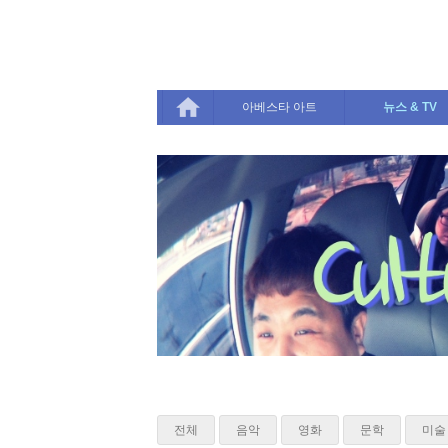
Sketchbook5, 스케치북5
Sketchbook5, 스케치북5
아베스타 아트
뉴스 & TV
전체
음악
영화
문학
미술