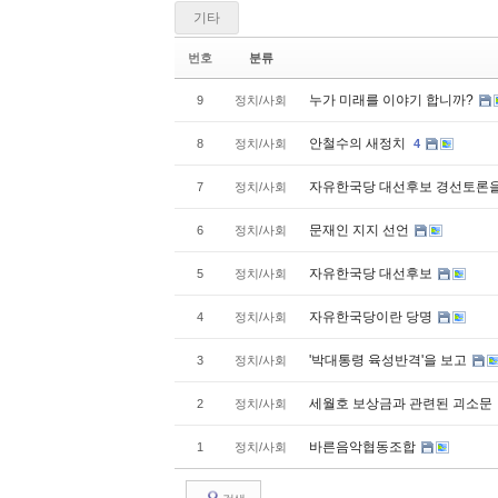
기타
번호
분류
누가 미래를 이야기 합니까?
9
정치/사회
안철수의 새정치
8
정치/사회
4
자유한국당 대선후보 경선토론
7
정치/사회
문재인 지지 선언
6
정치/사회
자유한국당 대선후보
5
정치/사회
자유한국당이란 당명
4
정치/사회
'박대통령 육성반격'을 보고
3
정치/사회
세월호 보상금과 관련된 괴소문
2
정치/사회
바른음악협동조합
1
정치/사회