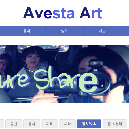
음악
영화
미술
공연
음식
체육
과학
정치/사회
종교/철학