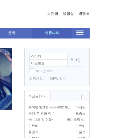
보관함
응접실
방명록
문학
커뮤니티
로그인
로그인 유지
회원가입
|
ID/PW 찾기
[
1
/
2
]
최신글
케이텔레그램 korea892 부...
이사랑
근래 본 영화 점수
오줌보
<비디오 점수 3>
비디오탐닉..
고르비
고르비
휴민트
오줌보