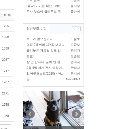
러브 달바
오줌보
[음악] 마이클 잭슨 - Ano...
동시성
주사 맞으며 헐리우드 액...
글쓴이
조회 수
1795
[
1
/
2
]
최신댓글
1920
수고가 많으십니다.
오줌보
평점 2.5 짜리 1탄을 보고...
오줌보
1839
올려놓은 자료랄 것도 없...
관리자
포효!
오줌보
2087
잘 안 합니다. 굳이 안 한...
관리자
2월 4일 까지 전시 예정이...
관리자
1717
1. 아웃포스트(2020) - 아...
동시성
음........
NovelPhD
1707
2171
1758
1938