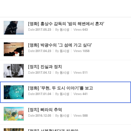
[영화] 홍상수 감독의 '밤의 해변에서 혼자'
Date
By
Views
2017.05.23
동시성
643
[영화] 박광수의 '그 섬에 가고 싶다'
Date
By
Views
2017.04.23
동시성
1058
[정치] 진실과 정치
Date
By
Views
2017.04.12
동시성
511
[영화] '무현, 두 도시 이야기'를 보고
Date
By
Views
2017.01.04
동시성
441
[정치] 삐라의 추억
Date
By
Views
2016.12.05
동시성
588
[정치] 서북청년단과 카르마