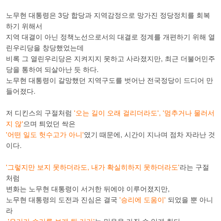
노무현 대통령은 3당 합당과 지역감정으로 망가진 정당정치를 회복
하기 위해서
지역 대결이 아닌 정책노선으로서의 대결로 정계를 개편하기 위해 열
린우리당을 창당했었는데
비록 그 열린우리당은 지켜지지 못하고 사라졌지만, 최근 더불어민주
당을 통하여 되살아난 듯 하다.
노무현 대통령이 갈망했던 지역구도를 벗어난 전국정당이 드디어 만
들어졌다.
저 디킨스의 구절처럼
'오는 길이 오래 걸리더라도'
,
'멈추거나 물러서
지 않
'
으며 틔었던 싹은
'어떤 일도 헛수고가 아니'
였기 때문에, 시간이 지나며 점차 자라난 것
이다.
'그렇지만 보지 못하더라도, 내가 확실히하지 못하더라도'
라는 구절
처럼
변화는 노무현 대통령이 서거한 뒤에야 이루어졌지만,
노무현 대통령의 도전과 진심은 결국
'승리에 도움이'
되었을 뿐 아니
라