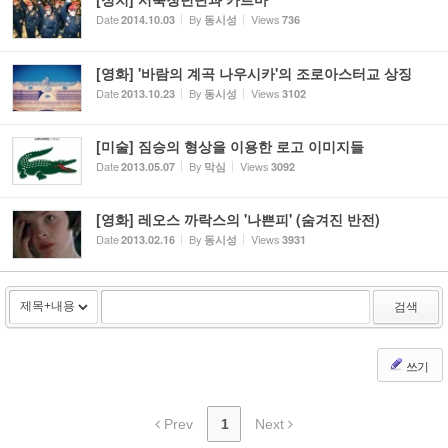
Date
By
Views
2014.10.03
동시성
736
[영화] '바람의 계곡 나우시카'의 조로아스터교 상징
Date
By
Views
2013.10.23
동시성
3102
[미술] 짐승의 형상을 이용한 로고 이미지들
Date
By
Views
2013.05.07
막심
3092
[영화] 레오스 까락스의 '나쁜피' (숨겨진 반전)
Date
By
Views
2013.02.16
동시성
3931
검색
쓰기
Prev
1
Next