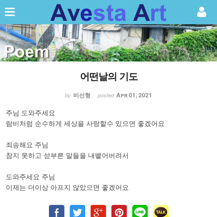
Sketchbook5, 스케치북5
어떤날의 기도
Sketchbook5, 스케치북5
비선형
Apr 01, 2021
by
posted
주님 도와주세요
람비처럼 순수하게 세상을 사랑할수 있으면 좋겠어요
죄송해요 주님
참지 못하고 섣부른 말들을 내뱉어버려서
도와주세요 주님
이제는 더이상 아프지 않았으면 좋겠어요