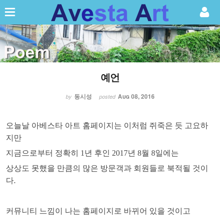
Sketchbook5, 스케치북5
예언
Sketchbook5, 스케치북5
동시성
Aug 08, 2016
by
posted
오늘날 아베스타 아트 홈페이지는 이처럼 쥐죽은 듯 고요하
지만
지금으로부터 정확히
년 후인
년
월
일에는
1
2017
8
8
상상도 못했을 만큼의 많은 방문객과 회원들로 북적될 것이
다
.
커뮤니티 느낌이 나는 홈페이지로 바뀌어 있을 것이고