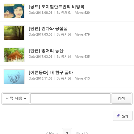
[꽁트] 도이칠란드인의 비망록
Date
By
Views
2018.08.08
안채호
520
[단편] 린다와 응접실
Date
By
Views
2017.03.05
동시성
479
[단편] 벙어리 동산
Date
By
Views
2017.03.05
동시성
435
[어른동화] 내 친구 굽타
Date
By
Views
2015.11.03
동시성
613
검색
쓰기
Prev
1
Next