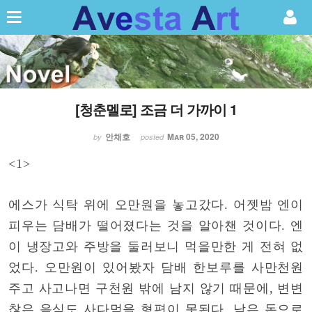
Sketchbook5, 스케치북5
[청춘멜로] 조금 더 가까이 1
Sketchbook5, 스케치북5
안채호
Mar 05, 2020
by
posted
<1>
에스가 식탁 위에 오만원을 놓고갔다. 어젯밤 엔이
피우는 담배가 떨어졌다는 것을 알아챈 것이다. 엔
이 냉장고와 주방을 둘러보니 먹을만한 게 전혀 없
었다. 오만원이 있어봤자 담배 한보루를 사만천원
주고 사고나면 구천원 밖에 남지 않기 때문에, 변변
찮은 음식도 사다먹을 형편이 못된다. 남은 돈으로