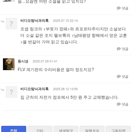
음...요즘엔 어떤 소설을 읽고 있지요?
댓글
비디오탐닉과의혹
2025.07.15 22:14
?
조셉 링크의 <부둣가 깡패>와 르포르타주이지만 소설보다
더 소설 같은 조지 멜브룩의 <남태평양 항해에서 얻은 교훈
>을 번갈아 가며 읽고 있습니다.
댓글
동시성
2025.07.29 01:41
FLV 계기판의 수리비용은 얼마 정도지요?
댓글
비디오탐닉과의혹
2025.08.12 13:50
?
집 근처의 자전거 점포에서 5만 원 주고 교체했습니다.
댓글
전체
기타
생생탐구
말랭코프
그림자맨