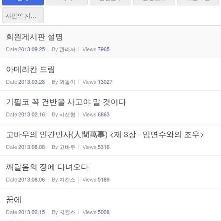
샤먼의 지하실
회원게시판 설명
Date
2013.09.25
By
관리자
Views
7965
아메리칸 드림
Date
2013.03.28
By
꾀돌이
Views
13027
기필코 꼭 건반을 사고야 말 것이다
Date
2013.02.16
By
비선형
Views
6863
고바우의 인간만사(人間萬事) <제 3장 - 임연수와의 조우>
Date
2013.08.08
By
고바우
Views
5316
깨달음의 장에 다녀오다
Date
2013.08.06
By
지킨스
Views
5189
꿈에
Date
2013.02.15
By
지킨스
Views
5008