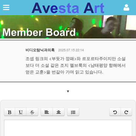
비디오탐닉과의혹
2025.07.15 22:14
조셉 링크의 <부둣가 깡패>와 르포르타주이지만 소설
보다 더 소설 같은 조지 멜브룩의 <남태평양 항해에서
얻은 교훈>을 번갈아 가며 읽고 있습니다.
▼