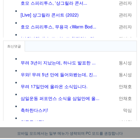
호모 스피리투스, '샹그릴라 콘서...
관리자
[Live] 샹그릴라 콘서트 (2022)
관리자
호모 스피리투스, 무용극 <Warm Bod...
관리자
(사회비행자) 놀고 나누고 창작하는 것...
관리자
최신댓글
정말
비선형
무려 3년이 지났는데, 하나도 발표한 ...
동시성
우와! 무려 5년 만에 들어와봤는데, 진...
동시성
무려 17일만에 올라온 소식입니다.
안채호
삼일운동 퍼포먼스 소식을 삼일만에 올...
안채호
축하한다스키!
막심
청동동이들!
비선형
모바일 모드에서는 일부 메뉴가 생략되며 PC 모드를 권장합니다
축하합니다!
구운몽